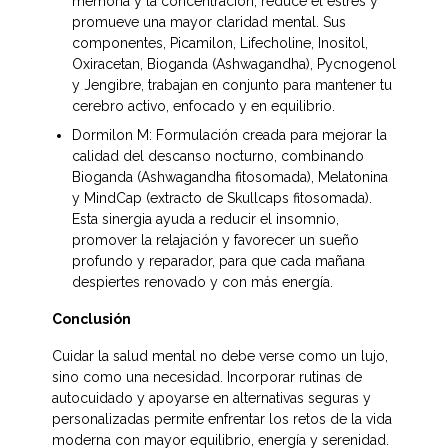
memoria y la concentración, reduce el estrés y 
promueve una mayor claridad mental. Sus 
componentes, Picamilon, Lifecholine, Inositol, 
Oxiracetan, Bioganda (Ashwagandha), Pycnogenol 
y Jengibre, trabajan en conjunto para mantener tu 
cerebro activo, enfocado y en equilibrio.
Dormilon M: Formulación creada para mejorar la 
calidad del descanso nocturno, combinando 
Bioganda (Ashwagandha fitosomada), Melatonina 
y MindCap (extracto de Skullcaps fitosomada). 
Esta sinergia ayuda a reducir el insomnio, 
promover la relajación y favorecer un sueño 
profundo y reparador, para que cada mañana 
despiertes renovado y con más energía.
Conclusión
Cuidar la salud mental no debe verse como un lujo, 
sino como una necesidad. Incorporar rutinas de 
autocuidado y apoyarse en alternativas seguras y 
personalizadas permite enfrentar los retos de la vida 
moderna con mayor equilibrio, energía y serenidad. 